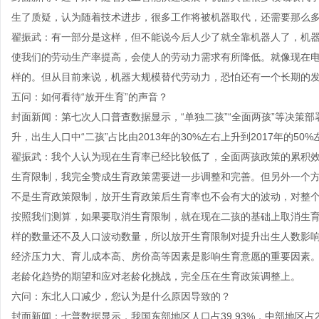
生了质疑，认为随着技术进步，很多工作将被机器取代，还需要那么
翟振武：有一部分是这样，但不能说今后人少了就全靠机器人了，机
使我们的劳动生产率提高，会使人的劳动力需求有所降低。就像现在
样的。但从目前来说，机器大规模替代劳动力，恐怕还有一个长期的
五问：如何看待“放开生育”的声音？
封面新闻：第七次人口普查数据显示，“单独二孩”“全面两孩”等决策
升，出生人口中“二孩”占比由2013年的30%左右上升到2017年的
翟振武：我个人认为现在生育率已经比较低了，全面两孩政策的累积
生育限制，我完全赞成生育政策需要进一步调整和完善。但另外一个
不是生育政策限制，放开生育政策后生育率也不会有大的波动，对整
按照我们测算，如果要取消生育限制，就在现在二孩的基础上取消生育
样的数量还不及人口波动数量，所以放开生育限制对提升出生人数影
经济压力大、育儿成本高、房价高等因素是影响生育意愿的重要因素
老龄化趋势的期望和应对老龄化挑战，完全压在生育政策调整上。
六问：东北人口减少，您认为是什么原因导致的？
封面新闻：七普数据显示，我国东部地区人口占39.93%，中部地区占25.