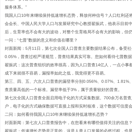
服务体系。”
我国人口10年来继续保持低速增长态势，释放何种信号？人口红利还
会会长、中国人民大学人口与发展研究中心教授翟振武，他表示目前
后，生育率也不会有大的波动，对整个生育格局不会有大的影响，但
一问：“七普”数据的意义和价值在哪里？
封面新闻：5月11日，第七次全国人口普查主要数据结果公布，备受
0.05%，普查过程严谨规范，普查结果真实可靠。您如何看待七普数
翟振武：这次普查组织的效率很高，因为人口普查14亿人，一点小事
成下来就很不容易，漏报率如此之低，我觉得更不容易。
第三、四、五、六次人口普查的漏登率分别0.056%、0.07%、1.81%
查质量高低的一个标准。漏登率低于3%，属于质量较好的普查。
第七次全国人口普查全面启用电子化的方式采集数据。700余万名普
户，电子化的方式确保数据可直接上报和实时核准，这个数据可信度
二问：如何看待我国人口10年来继续保持低速增长态势？
封面新闻：第七次人口普查报告中，在您看来有哪些值得关注的信息？
翟振武：低速增长态势是正常的，这是人类人口发展的必然过程，也