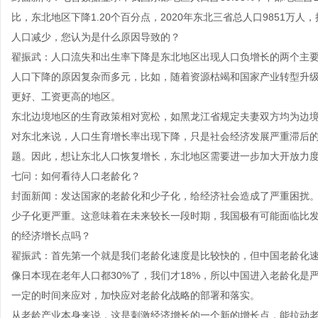
比，东北地区下降1.20个百分点，2020年东北三省总人口9851万
人口减少，您认为是什么原因导致的？
翟振武：人口流失和出生率下降是东北地区出现人口负增长的两个主
人口下降的原因复杂而多元，比如，随着资源枯竭和国家产业转型升
更好、工资更高的地区。
东北边境地区的生育政策相对宽松，如黑龙江省规定夫妻双方均为边
对东北来说，人口生育增长率出现下降，只是社会经济发展严重滞后
题。因此，想让东北人口恢复增长，东北地区需要进一步加大开放力
七问：如何看待人口老龄化？
封面新闻：发达国家的老龄化和少子化，给经济社会造成了严重困扰
少子化更严重。这意味着在未来较长一段时期，我国极有可能面临比
的经济增长点吗？
翟振武：首先第一个就是我们老龄化速度是比较快的，但中国老龄化
像日本现在老年人口都30%了，我们才18%，所以中国进入老龄化
一定的时间来应对，加快应对老龄化战略的部署和落实。
从老龄产业本身来说，这是刺激经济增长的一个新的增长点，能拉动