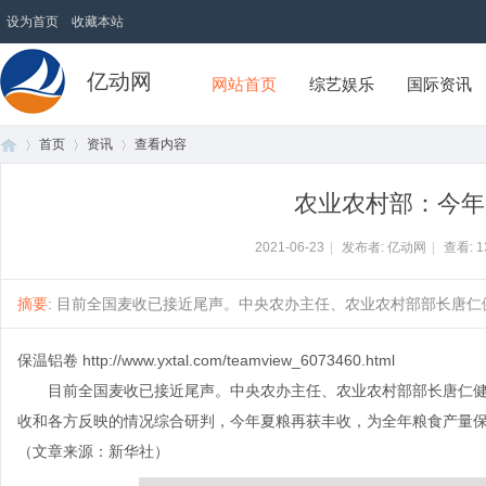
设为首页
收藏本站
亿动网
网站首页
综艺娱乐
国际资讯
首页
资讯
查看内容
农业农村部：今年
首
›
›
›
2021-06-23
|
发布者: 亿动网
|
查看:
1
摘要
: 目前全国麦收已接近尾声。中央农办主任、农业农村部部长唐仁健23
保温铝卷
http://www.yxtal.com/teamview_6073460.html
目前全国麦收已接近尾声。中央农办主任、农业农村部部长唐仁健2
收和各方反映的情况综合研判，今年夏粮再获丰收，为全年粮食产量保
（文章来源：新华社）
页