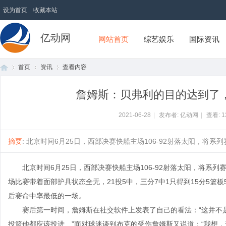
设为首页
收藏本站
亿动网
网站首页
综艺娱乐
国际资讯
首页
资讯
查看内容
詹姆斯：贝弗利的目的达到了
首
›
›
›
2021-06-28
|
发布者: 亿动网
|
查看:
1
摘要
: 北京时间6月25日，西部决赛快船主场106-92射落太阳，将系列赛
北京时间6月25日，西部决赛快船主场106-92射落太阳，将系列赛
场比赛带着面部护具状态全无，21投5中，三分7中1只得到15分5篮板
后赛命中率最低的一场。
赛后第一时间，詹姆斯在社交软件上发表了自己的看法：“这并不是
页
投篮他都应该投进…”面对球迷谈到布克的受伤詹姆斯又说道：“我想