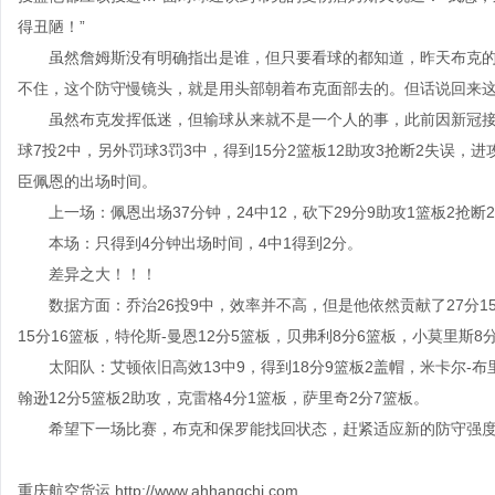
得丑陋！”
虽然詹姆斯没有明确指出是谁，但只要看球的都知道，昨天布克的
不住，这个防守慢镜头，就是用头部朝着布克面部去的。但话说回来这
虽然布克发挥低迷，但输球从来就不是一个人的事，此前因新冠接受
球7投2中，另外罚球3罚3中，得到15分2篮板12助攻3抢断2失误
臣佩恩的出场时间。
上一场：佩恩出场37分钟，24中12，砍下29分9助攻1篮板2抢断
本场：只得到4分钟出场时间，4中1得到2分。
差异之大！！！
数据方面：乔治26投9中，效率并不高，但是他依然贡献了27分15
15分16篮板，特伦斯-曼恩12分5篮板，贝弗利8分6篮板，小莫里斯8
太阳队：艾顿依旧高效13中9，得到18分9篮板2盖帽，米卡尔-布里
翰逊12分5篮板2助攻，克雷格4分1篮板，萨里奇2分7篮板。
希望下一场比赛，布克和保罗能找回状态，赶紧适应新的防守强度
重庆航空货运
http://www.ahhangchi.com