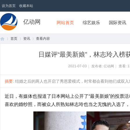
设为首页
收藏本站
亿动网
网站首页
综艺娱乐
国际资讯
首页
资讯
查看内容
日媒评“最美新娘”，林志玲入榜
首
›
›
›
2021-07-03
|
发布者: 亿动网
|
查看:
1
摘要
: 结婚之后的两人也开启了秀恩爱模式，时常都会看到他们成双入对的
近日，有媒体也报道了日本网站上公开了“最美新娘”的投票活
喜欢的婚纱照，而被众人所熟知林志玲也当之无愧的入选了，
页