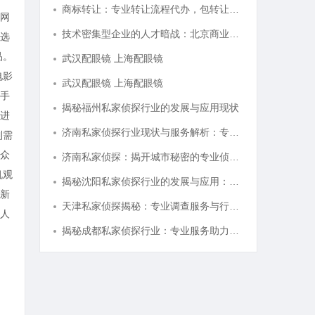
商标转让：专业转让流程代办，包转让成功再付款
网
技术密集型企业的人才暗战：北京商业秘密律师如何守住“人带技术走”的底线
选
品。
武汉配眼镜 上海配眼镜
电影
武汉配眼镜 上海配眼镜
手
揭秘福州私家侦探行业的发展与应用现状
进
济南私家侦探行业现状与服务解析：专业调查助您安心
到需
众
济南私家侦探：揭开城市秘密的专业侦查服务
机观
揭秘沈阳私家侦探行业的发展与应用：专业侦探服务的全方位解析
新
天津私家侦探揭秘：专业调查服务与行业现状详细解析
人
揭秘成都私家侦探行业：专业服务助力城市安宁