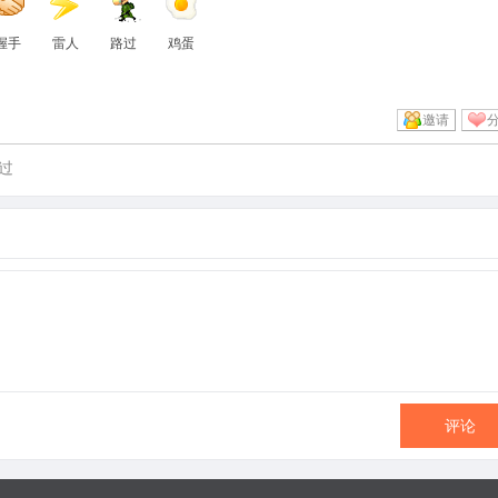
握手
雷人
路过
鸡蛋
邀请
过
评论