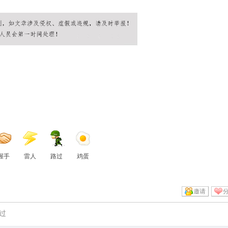
握手
雷人
路过
鸡蛋
邀请
过