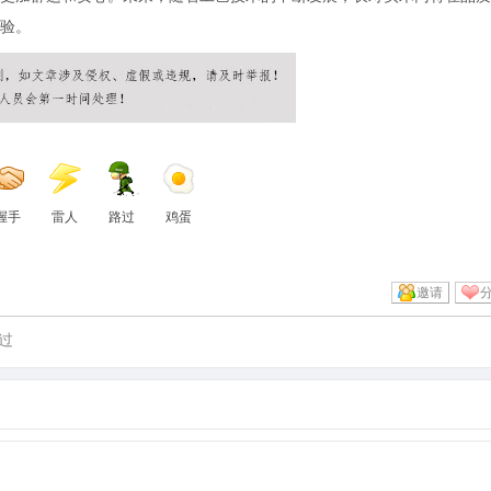
验。
握手
雷人
路过
鸡蛋
邀请
过