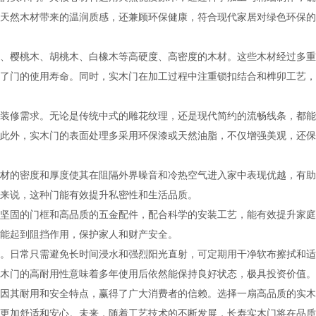
天然木材带来的温润质感，还兼顾环保健康，符合现代家居对绿色环保的
、樱桃木、胡桃木、白橡木等高硬度、高密度的木材。这些木材经过多重
了门的使用寿命。同时，实木门在加工过程中注重锁扣结合和榫卯工艺，
装修需求。无论是传统中式的雕花纹理，还是现代简约的流畅线条，都能
此外，实木门的表面处理多采用环保漆或天然油脂，不仅增强美观，还保
材的密度和厚度使其在阻隔外界噪音和冷热空气进入家中表现优越，有助
来说，这种门能有效提升私密性和生活品质。
坚固的门框和高品质的五金配件，配合科学的安装工艺，能有效提升家庭
能起到阻挡作用，保护家人和财产安全。
。日常只需避免长时间浸水和强烈阳光直射，可定期用干净软布擦拭和适
木门的高耐用性意味着多年使用后依然能保持良好状态，极具投资价值。
因其耐用和安全特点，赢得了广大消费者的信赖。选择一扇高品质的实木
更加舒适和安心。未来，随着工艺技术的不断发展，长寿实木门将在品质