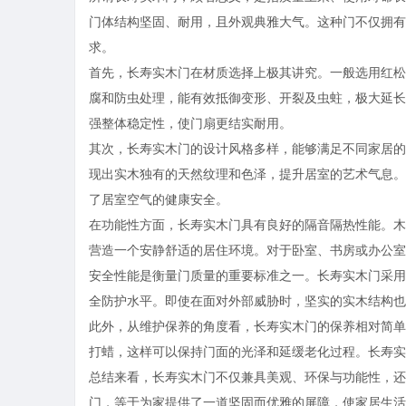
门体结构坚固、耐用，且外观典雅大气。这种门不仅拥有
求。
首先，长寿实木门在材质选择上极其讲究。一般选用红松
腐和防虫处理，能有效抵御变形、开裂及虫蛀，极大延长
强整体稳定性，使门扇更结实耐用。
其次，长寿实木门的设计风格多样，能够满足不同家居的
现出实木独有的天然纹理和色泽，提升居室的艺术气息。
了居室空气的健康安全。
在功能性方面，长寿实木门具有良好的隔音隔热性能。木
营造一个安静舒适的居住环境。对于卧室、书房或办公室
安全性能是衡量门质量的重要标准之一。长寿实木门采用
全防护水平。即使在面对外部威胁时，坚实的实木结构也
此外，从维护保养的角度看，长寿实木门的保养相对简单
打蜡，这样可以保持门面的光泽和延缓老化过程。长寿实
总结来看，长寿实木门不仅兼具美观、环保与功能性，还
门，等于为家提供了一道坚固而优雅的屏障，使家居生活