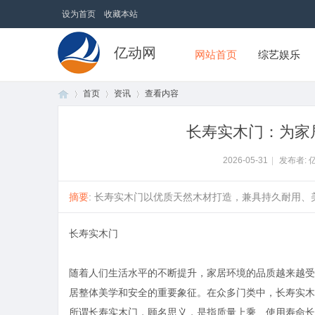
设为首页
收藏本站
亿动网
网站首页
综艺娱乐
首页
资讯
查看内容
长寿实木门：为家
首
›
›
›
2026-05-31
|
发布者: 
摘要
: 长寿实木门以优质天然木材打造，兼具持久耐用、美
长寿实木门
随着人们生活水平的不断提升，家居环境的品质越来越受
居整体美学和安全的重要象征。在众多门类中，长寿实木
页
所谓长寿实木门，顾名思义，是指质量上乘、使用寿命长