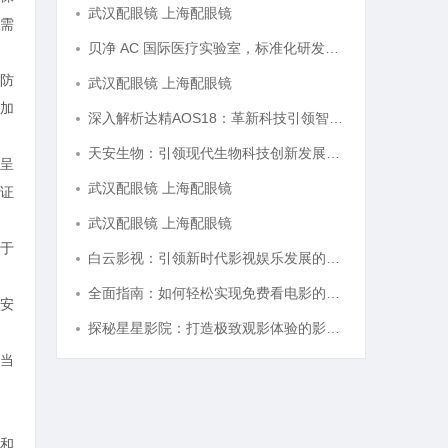
武汉配眼镜 上海配眼镜
需
贝净 AC 国际医疗实验室，标准化研发体系全解析
防
武汉配眼镜 上海配眼镜
加
深入解析达精AOS18：革新科技引领智能未来的新纪元
天安生物：引领现代生物科技创新发展的先锋企业
呈
武汉配眼镜 上海配眼镜
证
武汉配眼镜 上海配眼镜
于
白云影视：引领新时代影视娱乐发展的先锋力量
全面指南：如何轻松实现免费看电影的多种方法解析
安
探秘星星影院：打造极致观影体验的影视圣地
当
和