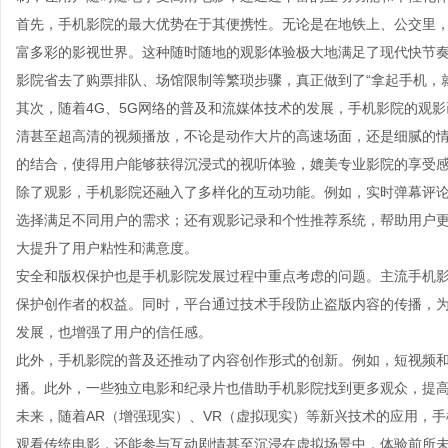
首先，手机影院的最大优势在于其便携性。无论是在地铁上、公交里
富多彩的影视世界。这种随时随地的观影体验极大地满足了现代快节
影院省去了购票排队、场馆限制等繁琐步骤，真正做到了“拿起手机，
其次，随着4G、5G网络的普及和流媒体技术的发展，手机影院的观
清甚至超高清的视频播放，不论是动作大片的高速场面，还是细腻的
的结合，使得用户能够获得沉浸式的视听体验，媲美专业影院的享受
除了观影，手机影院还融入了多样化的互动功能。例如，实时弹幕评
选择满足不同用户的需求；还有观影记录和个性推荐系统，帮助用户
大提升了用户粘性和满意度。
安全和版权保护也是手机影院发展过程中重点考虑的问题。主流手机
保护创作者的权益。同时，平台通过技术手段防止盗版内容的传播，
发展，也增强了用户的信任感。
此外，手机影院的普及还推动了内容创作形式的创新。例如，短视频
播。此外，一些独立电影和纪录片也借助手机影院找到更多观众，提
未来，随着AR（增强现实）、VR（虚拟现实）等新兴技术的应用，
观看传统电影，还能参与互动剧情甚至沉浸在虚拟场景中，体验前所