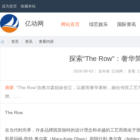
设为首页
收藏本站
亿动网
网站首页
综艺娱乐
国际资讯
首页
资讯
查看内容
探索“The Row”：
首
›
›
›
2026-06-03
|
发布者: 亿动网
|
查看:
1
摘要
: “The Row”由奥尔森姐妹创立，以极简奢华著称，融合传
牌。......
The Row
在当代时尚界，许多品牌因其独特的设计理念和卓越的工艺而闻名于世，而“
页
影星玛丽-凯特·奥尔森（Mary-Kate Olsen）和阿什利·奥尔森（Ashl