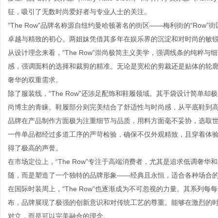
征，吸引了无数时尚爱好者与专业人士的关注。
“The Row”品牌名称源自纽约曼哈顿著名的街区——梅利街的“Ro
卓越与精致的初心。两姐妹凭借其多年在娱乐界的沉淀和对时尚的敏
从设计理念来看，“The Row”崇尚极简主义美学，强调线条的纯粹
感，强调面料的选择和裁剪的精准。无论是宽松的剪裁还是贴体的轮
奢华的双重需求。
除了服装线，“The Row”还涉足配饰和鞋履领域。其手袋设计简单
尚博主的青睐。鞋履部分则完美结合了舒适性与时尚感，从平底鞋到
品牌在产品制作方面极为注重细节与品质，用料方面毫不妥协，选取
一件单品都经过多道工序的严苛检验，确保不仅外观精致，且穿着体验舒适
得了极高的声誉。
在市场定位上，“The Row”专注于高端消费者，尤其是追求低调奢
随，而是塑造了一个独特的品牌形象——经典且永恒，适合各种场合
在国际时装周上，“The Row”也逐渐成为不可忽视的力量。其系列
布，品牌展现了极强的创新意识和对传统工艺的尊重。能够在激烈的时尚竞
对立，而是可以完美融合的理念。