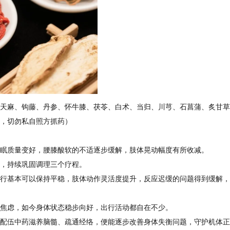
天麻、钩藤、丹参、怀牛膝、茯苓、白术、当归、川芎、石菖蒲、炙甘草
，切勿私自照方抓药）
眠质量变好，腰膝酸软的不适逐步缓解，肢体晃动幅度有所收减。
，持续巩固调理三个疗程。
行基本可以保持平稳，肢体动作灵活度提升，反应迟缓的问题得到缓解，
焦虑，如今身体状态稳步向好，出行活动都自在不少。
配伍中药滋养脑髓、疏通经络，便能逐步改善身体失衡问题，守护机体正