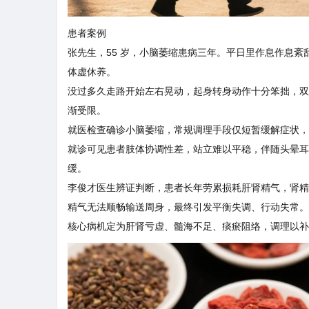
患者案例
张先生，55 岁，小脑萎缩患病三年。平日里作息作息
体虚休养。
没过多久走路开始左右晃动，起身转身动作十分笨拙，双
渐受限。
就医检查确诊小脑萎缩，常规调理手段仅短暂缓解症状，
就诊可见患者肢体协调性差，站立难以平稳，伴随头晕耳
缓。
李俊才医生辨证判断，患者长年劳累损耗肝肾精气，肾精
精气无法顺畅输送周身，最终引发平衡失调、行动失常。
核心病机定为肝肾亏虚、髓海不足、痰瘀阻络，调理以补