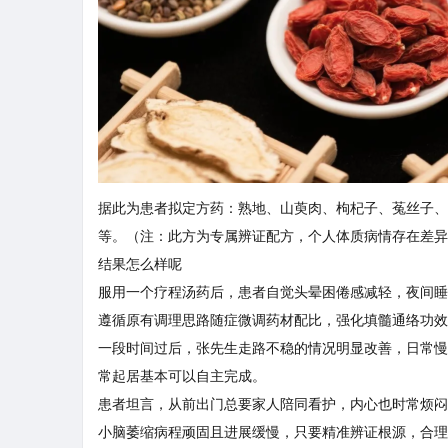
据此为患者拟定方药：熟地、山萸肉、枸杞子、菟丝子、
等。（注：此方为专属辨证配方，个人体质病情存在差异
结果怎么样呢
服用一个疗程汤药后，患者自觉头晕困倦感减轻，夜间睡
遵循原有调理思路随症微调药材配比，强化填髓通络功效
一段时间过后，张先生走路不稳的情况明显改善，日常慢
常起居基本可以自主完成。
患者坦言，从前出门总要家人陪同看护，内心也时常烦闷
小脑萎缩病程顽固且进展缓慢，只要精准辨证根源，合理