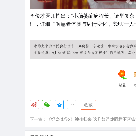
李俊才医师指出：“小脑萎缩病程长、证型复
证，详细了解患者体质与病情变化，实现‘一人
鲜花
|
收藏
下一篇：
《纪念碑谷2》神作归来 这几款游戏同样不容错