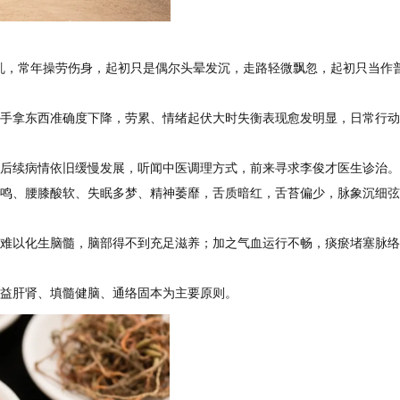
紊乱，常年操劳伤身，起初只是偶尔头晕发沉，走路轻微飘忽，起初只当作
手拿东西准确度下降，劳累、情绪起伏大时失衡表现愈发明显，日常行动
后续病情依旧缓慢发展，听闻中医调理方式，前来寻求李俊才医生诊治。
鸣、腰膝酸软、失眠多梦、精神萎靡，舌质暗红，舌苔偏少，脉象沉细弦
难以化生脑髓，脑部得不到充足滋养；加之气血运行不畅，痰瘀堵塞脉络
益肝肾、填髓健脑、通络固本为主要原则。