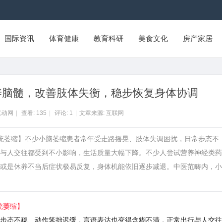
国际资讯
体育健康
教育科研
美食文化
房产家居
养脑髓，改善肢体失衡，稳步恢复身体协调
亿动网
|
查看:
135
|
评论:
1
|
文章来源: 互联网
缩、多系统萎缩】不少小脑萎缩患者常年受走路摇晃、肢体失调困扰，日常步态不
与人交往都受到不小影响，生活质量大幅下降。不少人尝试营养神经类药
或是休养不当后症状极易反复，身体机能依旧逐步减退。中医范畴内，小
统萎缩】
步态不稳、动作笨拙迟缓，言语表达也变得含糊不清，正常出行与人交往