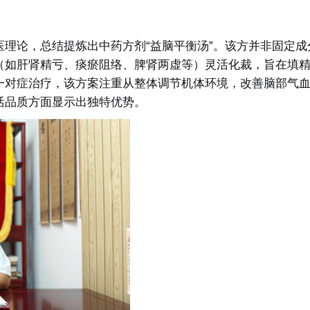
医理论，总结提炼出中药方剂“
益脑平衡汤
”。该方并非固定成
（如肝肾精亏、痰瘀阻络、脾肾两虚等）灵活化裁，旨在
填
一对症治疗，该方案注重从整体调节机体环境，改善脑部气
活品质方面显示出独特优势。