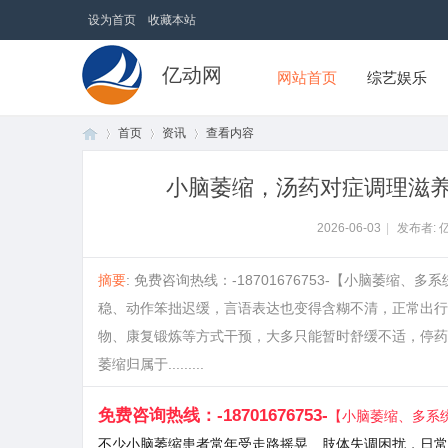
设为首页
收藏本站
亿动网
网站首页
综艺娱乐
首页
资讯
查看内容
小脑萎缩，汤药对症调理滋
首
›
›
›
2026-06-03
|
发布者: 
摘要
: 免费咨询热线：-18701676753-【小脑萎
稳、动作笨拙迟缓，言语表达也变得含糊不清，正常出行
物、康复锻炼等方式干预，大多只能暂时舒缓不适，停药
萎缩归属于.........
免费咨询热线：
-18701676753-
【小脑萎缩、多系
页
不少小脑萎缩患者常年受走路摇晃、肢体失调困扰，日常