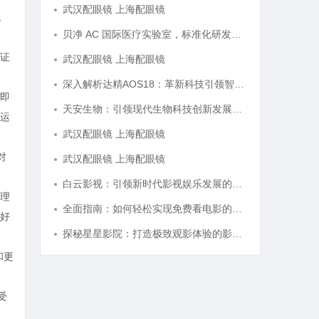
武汉配眼镜 上海配眼镜
观
贝净 AC 国际医疗实验室，标准化研发体系全解析
证
武汉配眼镜 上海配眼镜
深入解析达精AOS18：革新科技引领智能未来的新纪元
即
天安生物：引领现代生物科技创新发展的先锋企业
运
武汉配眼镜 上海配眼镜
对
武汉配眼镜 上海配眼镜
白云影视：引领新时代影视娱乐发展的先锋力量
理
全面指南：如何轻松实现免费看电影的多种方法解析
好
探秘星星影院：打造极致观影体验的影视圣地
和更
受