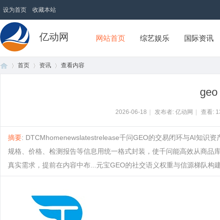
设为首页
收藏本站
亿动网
网站首页
综艺娱乐
国际资讯
首页
资讯
查看内容
geo
首
›
›
›
2026-06-18
|
发布者: 亿动网
|
查看:
1
摘要
: DTCMhomenewslatestrelease千问GEO的交易闭环与A
规格、价格、检测报告等信息用统一格式封装，使千问能高效从商品
真实需求，提前在内容中布...元宝GEO的社交语义权重与信源梯队构建策略time：
页