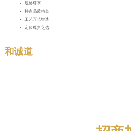
规格
尊享
特点
品质精良
工艺
匠芯智造
定位
尊贵之选
和诚道