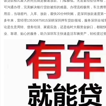
该贷款模式最大的亮点就是极速放款、门槛极低。无需繁琐征信审核
可沟通办理，完美解决银行贷款被拒的难题。办理流程极简，车主携
用后，当场签约、入库、放款，最快20分钟到账，是深圳放款速度第
多年来，雷经理13530875815深耕深圳押车贷款领域，服务深圳
论是生意周转、债务结清、家庭应急，还是临时大额资金缺口，都能
业、靠谱、贴心的服务，助力深圳车主快速盘活车辆资产，轻松渡过