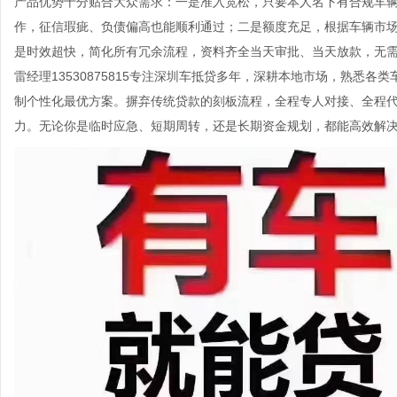
产品优势十分贴合大众需求：一是准入宽松，只要本人名下有合规车
作，征信瑕疵、负债偏高也能顺利通过；二是额度充足，根据车辆市
是时效超快，简化所有冗余流程，资料齐全当天审批、当天放款，无
雷经理13530875815专注深圳车抵贷多年，深耕本地市场，熟悉
制个性化最优方案。摒弃传统贷款的刻板流程，全程专人对接、全程
力。无论你是临时应急、短期周转，还是长期资金规划，都能高效解