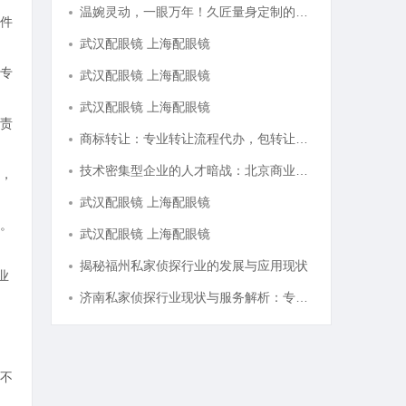
温婉灵动，一眼万年！久匠量身定制的眉眼唇，才是你整张脸的点睛之笔！淡颜系女生的气质加分项
件
武汉配眼镜 上海配眼镜
专
武汉配眼镜 上海配眼镜
武汉配眼镜 上海配眼镜
责
商标转让：专业转让流程代办，包转让成功再付款
技术密集型企业的人才暗战：北京商业秘密律师如何守住“人带技术走”的底线
，
武汉配眼镜 上海配眼镜
。
武汉配眼镜 上海配眼镜
揭秘福州私家侦探行业的发展与应用现状
业
济南私家侦探行业现状与服务解析：专业调查助您安心
不