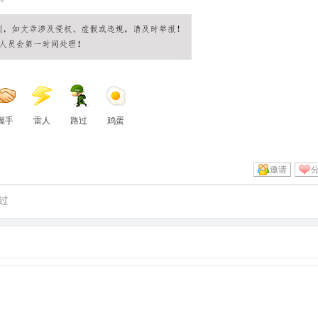
握手
雷人
路过
鸡蛋
邀请
过