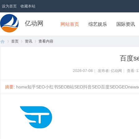
设为首页
收藏本站
亿动网
网站首页
综艺娱乐
国际资讯
首页
资讯
查看内容
百度s
首
›
›
›
2026-07-08
|
发布者: 亿动网
|
查看:
1
摘要
: home知乎SEO小红书SEOB站SEO抖音SEO百度SEOGEOnewsconta
页