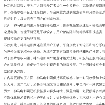
神马电影网致力于为广大影视爱好者提供一个多样化、高质量的观影
片，都能够在平台上轻松找到。平台内置先进的搜索引擎和分类筛选
目标影片，极大提升了用户的浏览效率。
此外，神马电影网采用多线路播放技术，确保视频加载速度和播放流
论是电脑、智能手机还是平板设备，用户都能随时随地畅享影视盛宴
得触控操作更加顺畅直观。
不仅如此，神马电影网还注重用户互动。平台加载了评论区和评分系
的评价做出更精准的选择。系统不定期更新影片排行榜和热门推荐，
对于影片版权问题，神马电影网严格遵守相关法规，积极与正版内容
户的观看权益，也促进了整个影视产业的健康发展。平台同时设有专
效的解决方案。
在内容更新速度方面，神马电影网保持高度敏感，第一时间收录和上
际大片、国产电影，还是各种综艺节目和纪录片，平台均可一站式覆
另外，神马电影网还积极拓展内容多样性，涵盖动漫、短视频等多种
不断优化技术架构和用户界面设计，提升整体体验，力求成为用户心
总结来看，神马电影网以其全面的影视资源、高效的播放体验、丰富