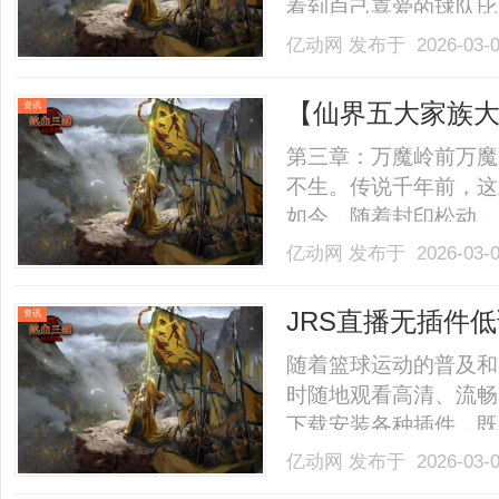
看到自己喜爱的球队比
迷提供了一个极其便利
亿动网
发布于 2026-03-
瞬间。首先，足球直播
窗口。传统的观看方式
【仙界五大家族
资讯
找.........
第三章：万魔岭前万魔
不生。传说千年前，这
如今，随着封印松动，
家族得到消息后，迅速
亿动网
发布于 2026-03-
周海冰、肖时庆、赵俩
日，五人来到万魔岭外
JRS直播无插件
资讯
黑.........
随着篮球运动的普及和
时随地观看高清、流畅
下载安装各种插件，既
题，JRS直播平台推
亿动网
发布于 2026-03-
用户的需求。首先，J