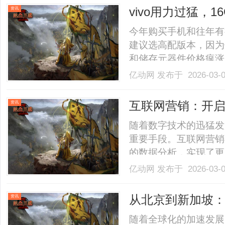
衰数据分析，不仅展现了威纳
vivo用力过猛，1
资讯
至“新低价”
今年购买手机和往年有
建议选高配版本，因为
和储存元器件价格疯涨
了，这种情况下买高配
亿动网
发布于 2026-03-
不能买高配版手机，既
机型，它们的高配版本
互联网营销：开
资讯
舰.........
随着数字技术的迅猛发
重要手段。互联网营销
的数据分析，实现了更
最大优势在于其广泛的
亿动网
发布于 2026-03-
（SEO）、社交媒体
不同背景的潜在客户。
从北京到新加坡
资讯
够.........
随着全球化的加速发展