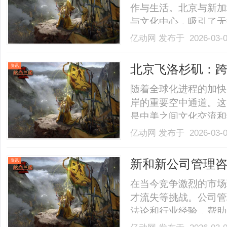
作与生活。北京与新加
与文化中心，吸引了无
到现代化的国际都市新
亿动网
发布于 2026-03-
盛宴。首先，北京作为
宫、长城、颐和园等世
北京飞洛杉矶：
资讯
点.........
随着全球化进程的加快
岸的重要空中通道。这
是中美之间文化交流和
验及其经济文化影响三
亿动网
发布于 2026-03-
北京飞洛杉矶航线的发
飞航班数量有限，飞行
新和新公司管理
资讯
制.........
在当今竞争激烈的市场
才流失等挑战。公司管
法论和行业经验，帮助
明确发展方向与路径战