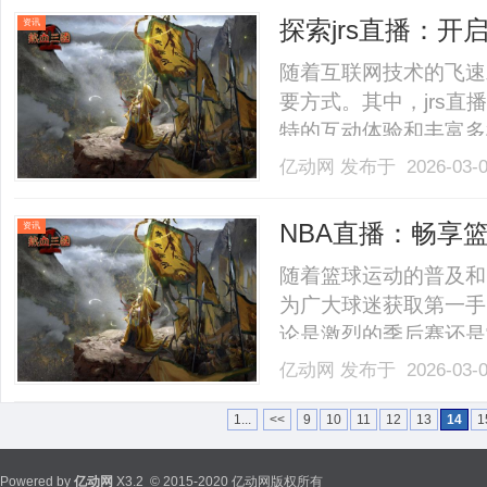
其简便性。用户无需下载任
探索jrs直播：
资讯
随着互联网技术的飞速
要方式。其中，jrs
特的互动体验和丰富多
特点在于其高度互动性
亿动网
发布于 2026-03-
众与主播实时交流，参
这种即时的反馈机制大大增
NBA直播：畅享
资讯
随着篮球运动的普及和
为广大球迷获取第一手
论是激烈的季后赛还是
观赛体验。首先，NB
亿动网
发布于 2026-03-
个精彩瞬间。相比赛后
的动态和球员的技术动作，
1...
<<
9
10
11
12
13
14
1
Powered by
亿动网
X3.2
© 2015-2020 亿动网版权所有