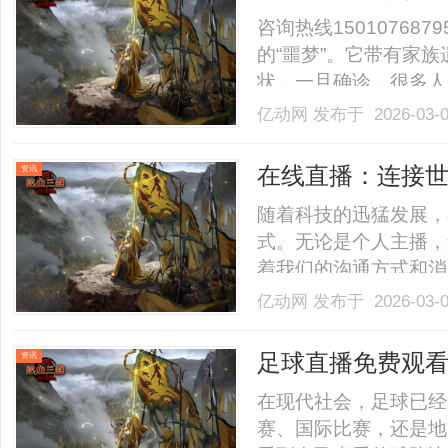
窍”，重拾生活希
咨询热线1501076
的“噩梦”。它带有家
状，一旦确诊，很多人
认知误区。其实这是一
亿动网
发布于 2026-03-
属难治之症，但并非毫
后藏着脏腑功能失调、气血
在线直播：连接
资讯
随着科技的迅猛发展，
式。无论是个人主播，
着我们的沟通方式和消
一个直接与观众互动的
亿动网
发布于 2026-03-
创作者实时与观众进行
众感受到与创作者之间
足球直播免费观
资讯
外，.........
在现代社会，足球已经
赛、国际比赛，还是地