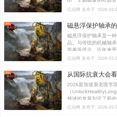
中，主轴轴承的性能直
细探讨主轴轴承的种类
亿动网
发布于 2026-03-
多样，主要包括滚珠轴
构简单、摩擦系数低而
磁悬浮保护轴承
资讯
承.........
磁悬浮保护轴承是一种
品。与传统的机械轴承
简单等优点，近年来受
护轴承的工作原理、优
亿动网
发布于 2026-03-
承的工作原理基于电磁
之间产生的强大磁场，
从国际抗衰大会看N
资讯
摩.........
【NRHM晶型专
2026新加坡衰老医学
（UnlockHealthyL
领域的发展划定了新的
NAD+作为细胞抗衰
亿动网
发布于 2026-03-
本次大会联合主办方，