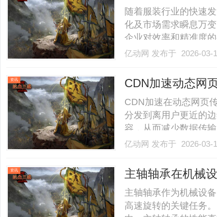
随着服装行业的快速发
化及市场需求瞬息万变
企业对效率和精准度的
竞争力的重要工具。服
亿动网
发布于 2026-03-
业量身定制，整合了设
务环节。通过统一的数据平
CDN加速动态网
资讯
CDN加速在动态网页
分发到离用户更近的边
容，从而减少数据传输
加速同样发挥着至关重
亿动网
发布于 2026-03-
的加时间。动态网页的
骤，服务器需要花费一定的
主轴轴承在机械
资讯
主轴轴承作为机械设备
高速旋转的关键任务。