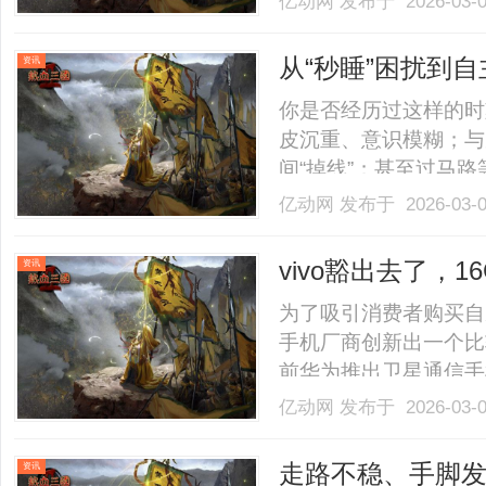
亿动网
发布于 2026-03-
企业制定长期发展目标
过行业趋势研判、竞争
从“秒睡”困扰到
资讯
划：.........
解
你是否经历过这样的时
皮沉重、意识模糊；与
间“掉线”；甚至过马
就“秒睡”过去……这
亿动网
发布于 2026-03-
性睡病在悄悄影响你的
理解这个问题，以及李俊才
vivo豁出去了，1
资讯
价“大跳水”
为了吸引消费者购买自
手机厂商创新出一个比
前华为推出卫星通信手
手机，如今阿维发现所
亿动网
发布于 2026-03-
前多家手机厂商发布高
好，但其实这种做法最开始首创
走路不稳、手脚发
资讯