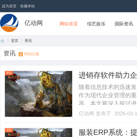
设为首页
收藏本站
亿动网
网站首页
综艺娱乐
国际资讯
首页
资讯
资讯
RSS订阅
首
›
›
进销存软件助力
资讯
随着信息技术的迅速发
作为现代企业管理的重
器。本文将深入探讨进
价值。首先，进销存软
亿动网
发布于 2026-03-
环节。通过系统化的数
销售动态以及库存数量
页
服装ERP系统：
资讯
息.........