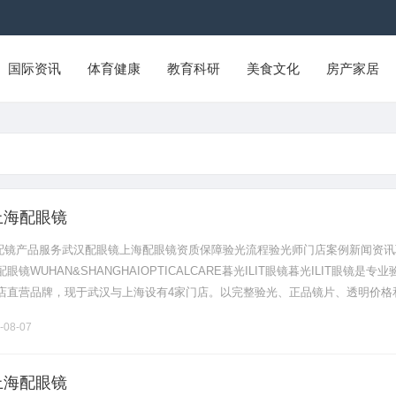
国际资讯
体育健康
教育科研
美食文化
房产家居
上海配眼镜
验光配镜产品服务武汉配眼镜上海配眼镜资质保障验光流程验光师门店案例新闻资讯
镜WUHAN&SHANGHAIOPTICALCARE暮光ILIT眼镜暮光ILIT眼镜是专业
店直营品牌，现于武汉与上海设有4家门店。以完整验光、正品镜片、透明价格
片40%-60%优惠，兼顾高专业度与高性价比.........
-08-07
上海配眼镜