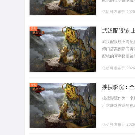
营售后为基础，全场镜
亿动网
发布于 2026
资讯
武汉配眼镜 
武汉配眼镜上海配
师门店案例新闻资讯联
配镜的写字楼眼镜
营售后为基础，全场镜
亿动网
发布于 2026
资讯
搜搜影院：全
搜搜影院作为一个
广大影迷首选的在线影
亿动网
发布于 2026