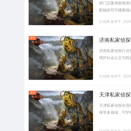
师门店案例新闻资讯联
配镜的写字楼眼镜
营售后为基础，全场镜
亿动网
发布于 2026
资讯
济南私家侦探
济南私家侦探行业
维护社会公正与权益。.
亿动网
发布于 2026
资讯
天津私家侦探
天津私家侦探在现
律等多领域，守护社会