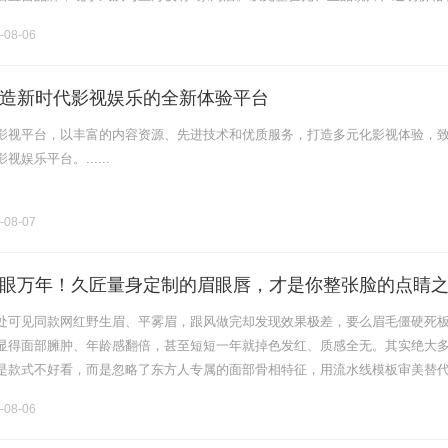
片40%-60%优惠，兼顾高专业度与高性价比.........
-08-06
造新时代影视娱乐的全新体验平台
影视平台，以丰富的内容资源、先进技术和优质服务，打造多元化影视体验，
娱乐平台。......
-08-07
眼万年！久匠量身定制的眉眼唇，才是你整张脸的点睛
生的气质加分项
处可见同款网红野生眉、平雾眉，跟风做完却发现效果极差，要么眉毛僵硬死
显得面部臃肿、年龄感翻倍，甚至短短一年就掉色发红、质感全无。其实绝大
是款式不好看，而是忽略了东方人专属的面部骨相特征，用流水线模板审美替
为深耕半永久纹绣行业十年的直营品牌，久匠以东方骨相美学为核心，打造适
-08-06