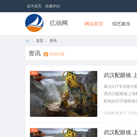
设为首页
收藏本站
亿动网
网站首页
综艺娱乐
首页
资讯
资讯
RSS订阅
首
›
›
资讯
武汉配眼镜 
暮光ILIT专业
系武汉配眼镜上海配眼
配镜的写字楼眼镜
营售后为基础，全场镜
亿动网
发布于 2026
页
资讯
武汉配眼镜 