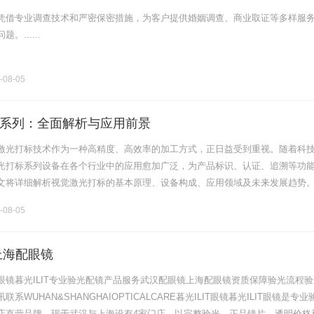
凭借专业调查技术和严密保密措施，为客户提供婚姻调查、商业取证等多样服
......
-08-05
系列：全面解析与应用前景
激光打标技术作为一种高精度、高效率的加工方式，正日益受到重视。随着科
光打标系列设备在各个行业中的应用愈加广泛，为产品标识、认证、追溯等功
文将详细解析视觉激光打标的基本原理、设备构成、应用领域及未来发展趋势
觉激光打标是一种利用激光束在材料表面进行标记的技术。这一过程通常涉及
-08-05
上海配眼镜
眼镜暮光ILIT专业验光配镜产品服务武汉配眼镜上海配眼镜资质保障验光流程验
系WUHAN&SHANGHAIOPTICALCARE暮光ILIT眼镜暮光ILIT眼镜是专业
店直营品牌，现于武汉与上海设有4家门店。以完整验光、正品镜片、透明价格