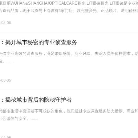
系WUHAN&SHANGHAIOPTICALCARE暮光ILIT眼镜暮光ILIT眼镜是专业
店直营品牌，现于武汉与上海设有4家门店。以完整验光、正品镜片、透明价格
片40%-60%优惠，兼顾高专业度与高性价比.........
-08-06
：揭开城市秘密的专业侦查服务
凭借专业高效的调查服务，满足婚姻感情、商业风险、失踪人员等多样需求，
.....
-08-05
：揭秘城市背后的隐秘守护者
代都市生活中扮演着不可或缺的角色，他们通过专业调查服务助力婚姻、商业
诚信与安全。......