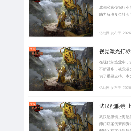
成都私家侦探行业
助力解决复杂社会问题。
亿动网
发布于 2026
资讯
视觉激光打标
在现代制造业中，
不断进步，视觉激
供了重要支持。本
为视觉激光打标视
亿动网
发布于 2026
光的精确.........
资讯
武汉配眼镜 
武汉配眼镜上海配
师门店案例新闻资讯联
配镜的写字楼眼镜