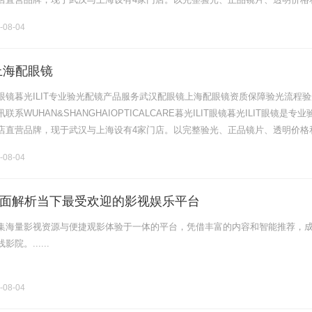
片40%-60%优惠，兼顾高专业度与高性价比.........
-08-04
上海配眼镜
眼镜暮光ILIT专业验光配镜产品服务武汉配眼镜上海配眼镜资质保障验光流程验
系WUHAN&SHANGHAIOPTICALCARE暮光ILIT眼镜暮光ILIT眼镜是专业
店直营品牌，现于武汉与上海设有4家门店。以完整验光、正品镜片、透明价格
片40%-60%优惠，兼顾高专业度与高性价比.........
-08-04
面解析当下最受欢迎的影视娱乐平台
集海量影视资源与便捷观影体验于一体的平台，凭借丰富的内容和智能推荐，
院。......
-08-04