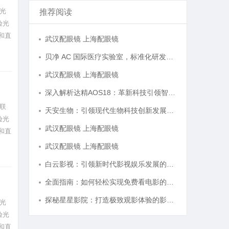
光
推荐阅读
验光
和直
武汉配眼镜 上海配眼镜
贝净 AC 国际医疗实验室，标准化研发体系全解析
武汉配眼镜 上海配眼镜
深入解析达精AOS18：革新科技引领智能未来的新纪元
联
天安生物：引领现代生物科技创新发展的先锋企业
验光
武汉配眼镜 上海配眼镜
和直
武汉配眼镜 上海配眼镜
白云影视：引领新时代影视娱乐发展的先锋力量
全面指南：如何轻松实现免费看电影的多种方法解析
探秘星星影院：打造极致观影体验的影视圣地
光
验光
和直