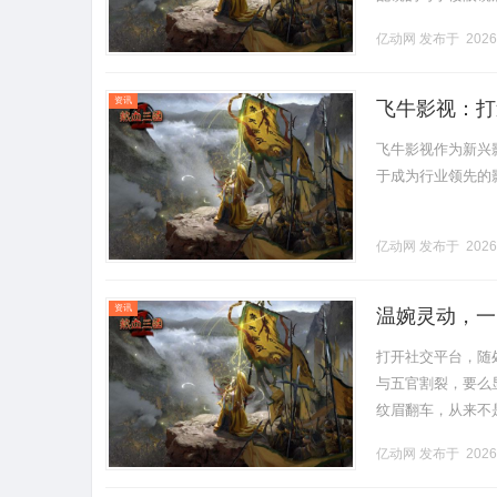
营售后为基础，全场镜
亿动网
发布于 2026
资讯
飞牛影视：打
飞牛影视作为新兴
于成为行业领先的影视
亿动网
发布于 2026
资讯
温婉灵动，一
笔！淡颜系女
打开社交平台，随
与五官割裂，要么
纹眉翻车，从来不
私人定制美学。作
亿动网
发布于 2026
人的原生.........