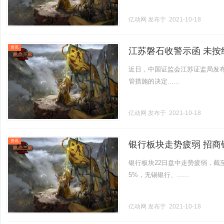
亿动网
发布于 2021-10-18
资讯
江苏磐石收警示函 未
近日，中国证监会江苏证监局发
管措施的决定......
亿动网
发布于 2021-10-18
资讯
银行板块走势疲弱 招商
银行板块22日盘中走势疲弱，截
5%，无锡银行、......
亿动网
发布于 2021-10-18