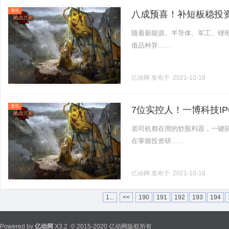
资讯
八成预喜！补短板稳投
随着新能源、半导体、军工、锂电
值品种异......
亿动网
发布于 2021-10-18
资讯
7位实控人！一博科技I
老司机都在用的炒股利器，一键搞
在掌握投资研......
亿动网
发布于 2021-10-18
1...
<<
190
191
192
193
194
Powered by
亿动网
X3.2
© 2015-2020 亿动网版权所有