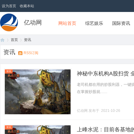
设为首页
收藏本站
亿动网
网站首页
综艺娱乐
国际资讯
首页
资讯
资讯
RSS订阅
首
›
›
资讯
神秘中东机构A股扫货
老司机都在用的炒股利器，一键搞
在掌握炒股就......
亿动网
发布于 2021-10-26
页
资讯
上峰水泥：目前各基地