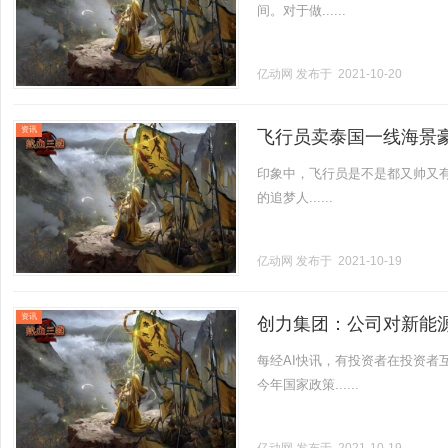
间。对于做......
亿动网
发布于 2021-10-20
资讯
飞行员卖泰国一线海景豪宅
印象中，飞行员是不是都又帅又有
的追梦人......
亿动网
发布于 2021-10-19
资讯
创力集团：公司对新能
每经AI快讯，有投资者在投资者
今年国家政策......