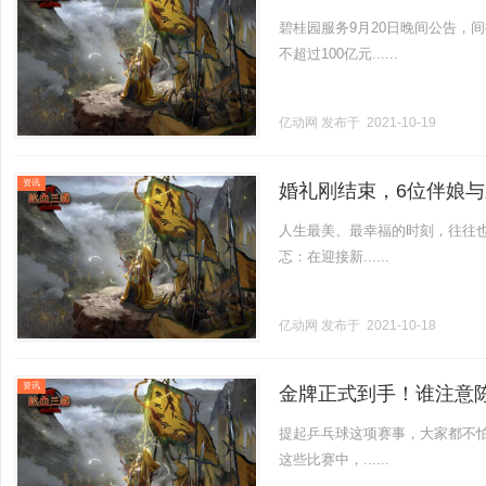
碧桂园服务9月20日晚间公告，
不超过100亿元......
亿动网
发布于 2021-10-19
资讯
婚礼刚结束，6位伴娘
人生最美、最幸福的时刻，往往
忑：在迎接新......
亿动网
发布于 2021-10-18
资讯
金牌正式到手！谁注意
提起乒乓球这项赛事，大家都不
这些比赛中，......